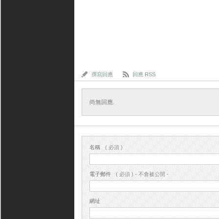
撰寫回應
回應 RSS
尚無回應.
名稱
( 必須 )
電子郵件
( 必須 ) - 不會被公開 -
網址