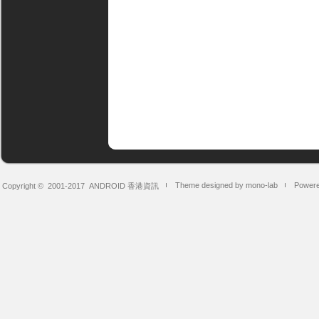
Theme designed by mono-lab
Powere
Copyright © 2001-2017
ANDROID 香港資訊