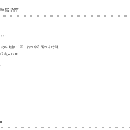
香港輕鐵指南
ide
線資料 包括 位置、首班車和尾班車時間。
走人啦 !!!
)
d.