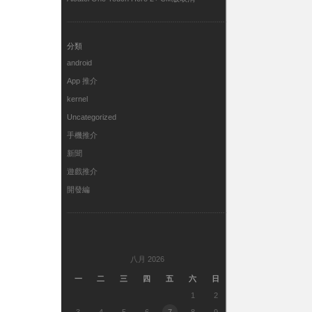
分類
android
App 推介
kernel
Uncategorized
手機推介
新聞
遊戲推介
開發編
八月 2026
一
二
三
四
五
六
日
1
2