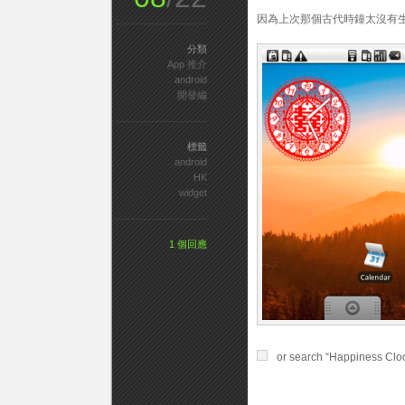
因為上次那個古代時鐘太沒有
分類
App 推介
android
開發編
標籤
android
HK
widget
1 個回應
or search “Happiness Clo