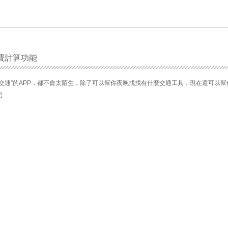
收費計算功能
交通”的APP，都不會太陌生，除了可以幫你夜晚找找有什麼交通工具，現在還可以幫
: