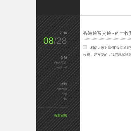
香港通宵交通 - 的士
2010
08
/28
相信大家對這個”香港通宵
收費，好方便的，我們就試試吧
分類
App 推介
android
標籤
android
app
HK
撰寫回應