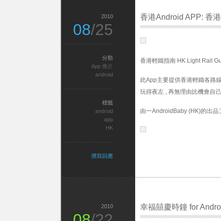
香港Android APP: 
2010
08
/25
分類
香港輕鐵指南 HK Light Rail Gu
App 推介
android
此App主要提供香港輕鐵各路
玩得夜左 , 再無理由比機會自己唔
標籤
由一AndroidBaby (HK)的出品:
android
app
HK
撰寫回應
幸福囍慶時鐘 for Androi
2010
08
/22