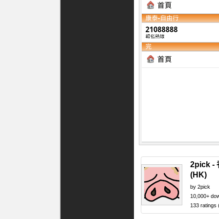
2pick
(HK)
by 2pick
10,000+ do
133 ratings 