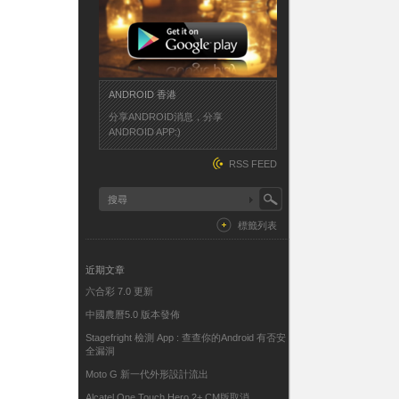
ANDROID 香港
分享ANDROID消息，分享
ANDROID APP:)
RSS FEED
標籤列表
近期文章
六合彩 7.0 更新
中國農曆5.0 版本發佈
Stagefright 檢測 App : 查查你的Android 有否安
全漏洞
Moto G 新一代外形設計流出
Alcatel One Touch Hero 2+ CM版取消