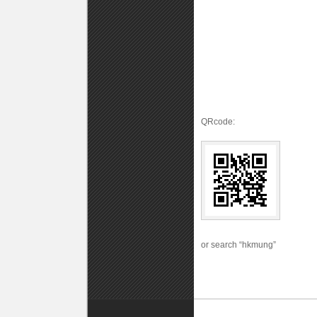
QRcode:
or search “hkmung”