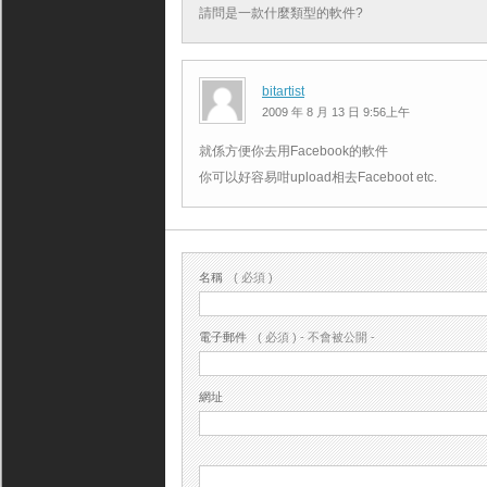
請問是一款什麼類型的軟件?
bitartist
2009 年 8 月 13 日 9:56上午
就係方便你去用Facebook的軟件
你可以好容易咁upload相去Faceboot etc.
名稱
( 必須 )
電子郵件
( 必須 ) - 不會被公開 -
網址