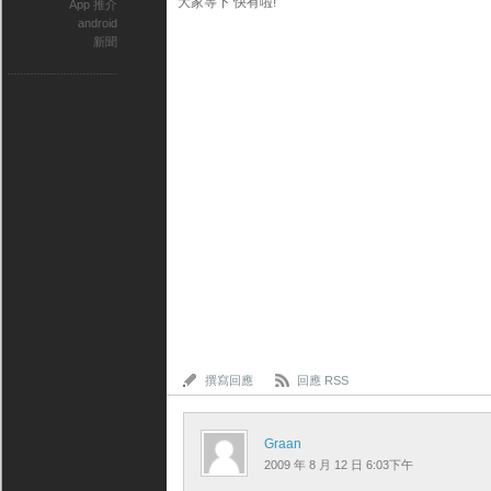
大家等下 快有啦!
App 推介
android
新聞
撰寫回應
回應 RSS
Graan
2009 年 8 月 12 日 6:03下午