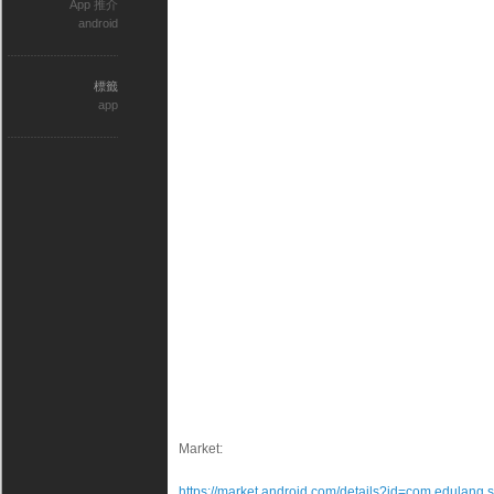
App 推介
android
標籤
app
Market:
https://market.android.com/details?id=com.edulang