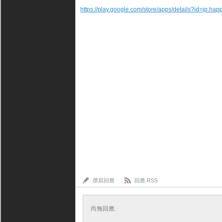
https://play.google.com/store/apps/details?id=jp.ha
撰寫回應
回應 RSS
尚無回應.