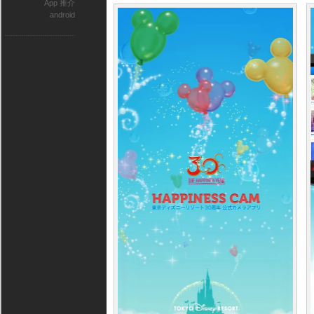
App 推介
android