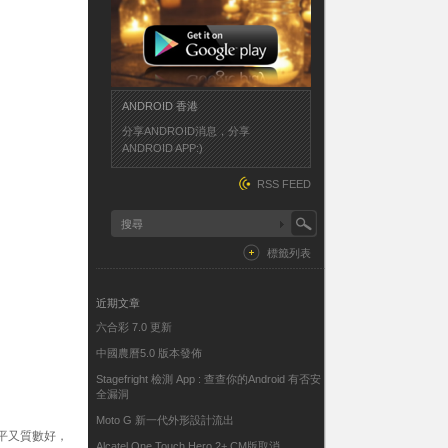
ANDROID 香港
分享ANDROID消息，分享
ANDROID APP:)
RSS FEED
標籤列表
近期文章
六合彩 7.0 更新
中國農曆5.0 版本發佈
Stagefright 檢測 App : 查查你的Android 有否安
全漏洞
Moto G 新一代外形設計流出
如果又平又質數好，
Alcatel One Touch Hero 2+ CM版取消