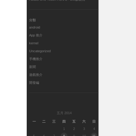
分類
android
App 推介
kernel
Uncategorized
手機推介
新聞
遊戲推介
開發編
五月 2014
一
二
三
四
五
六
日
1
2
3
4