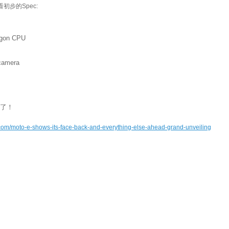
初步的Spec:
agon CPU
camera
錢了！
.com/moto-e-shows-its-face-back-and-everything-else-ahead-grand-unveiling