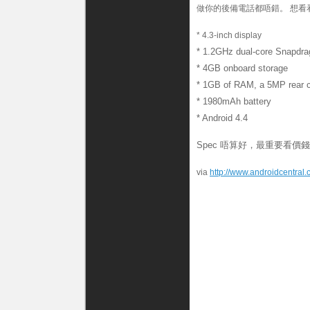
做你的後備電話都唔錯。 想看看
* 4.3-inch display
* 1.2GHz dual-core Snapdr
* 4GB onboard storage
* 1GB of RAM, a 5MP rear 
* 1980mAh battery
* Android 4.4
Spec 唔算好，最重要看價
via
http://www.androidcentral