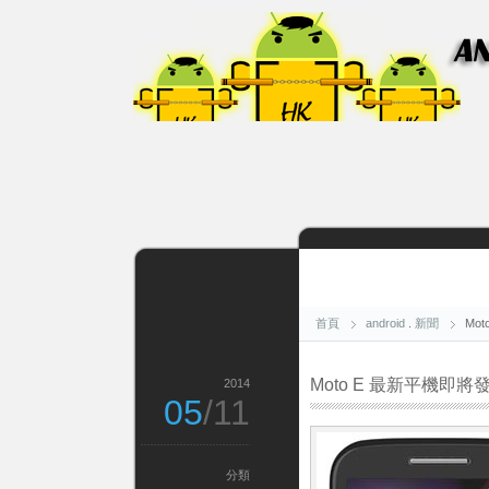
首頁
android
.
新聞
Mo
Moto E 最新平機即將
2014
05
/11
分類