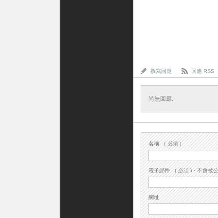
撰寫回應
回應 RSS
尚無回應.
名稱
( 必須 )
電子郵件
( 必須 ) - 不會被公
網址