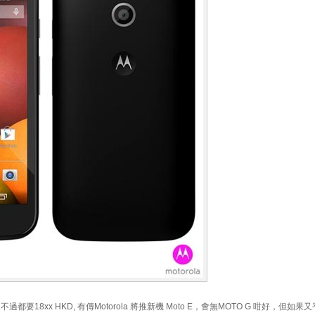
靚正，不過都要18xx HKD, 有傳Motorola 將推新機 Moto E，㑹無MOTO G 咁好，但