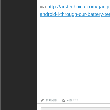
via
http://arstechnica.com/gadg
android-l-through-our-battery-tes
撰寫回應
回應 RSS