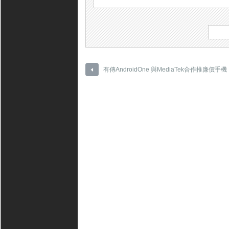
有傳AndroidOne 與MediaTek合作推廉價手機