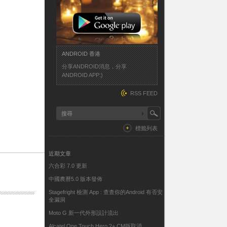
ANDROID 香港
分享ANDROID消息，分享
ANDROID APP:)
RSS FEED
標籤列表
近期文章
六合彩 7.0 更新
中國農曆5.0 版本發佈
Stagefright 檢測 App : 查查你的Android 有否安
全漏洞
Moto G 新一代外形設計流出
Alcatel One Touch Hero 2+ CM版取消