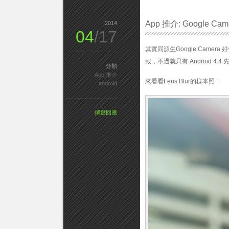
App 推介: Google Cam
2014
04
/17
其實同源生Google Camer
載，不過就只有 Android 4.4 
分類
App 推介
來看看Lens Blur的様本照 :
android
撰寫回應