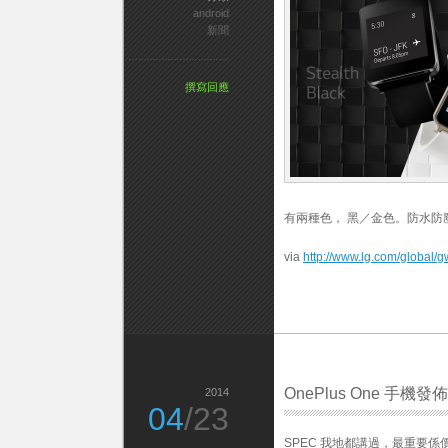
android
新聞
撰寫回應
有兩種色， 黑／金色。防水防塵，
via
http://www.lg.com/global/g
OnePlus One 手機發佈
2014
04
/23
SPEC 我地都講過，最重要係