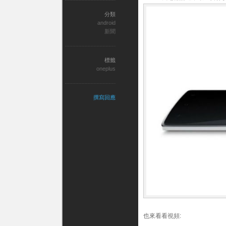
分類
android
新聞
標籤
oneplus
撰寫回應
也來看看視頻: