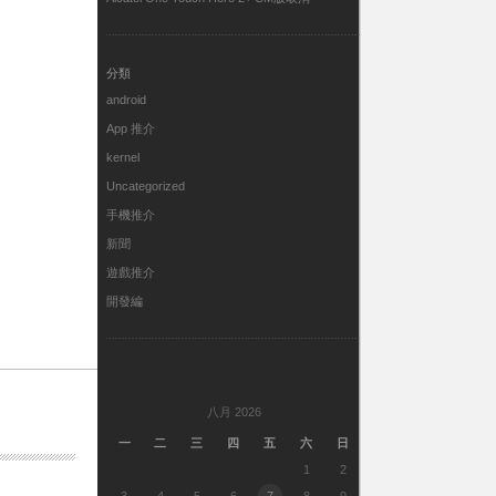
分類
android
App 推介
kernel
Uncategorized
手機推介
新聞
遊戲推介
開發編
八月 2026
一
二
三
四
五
六
日
1
2