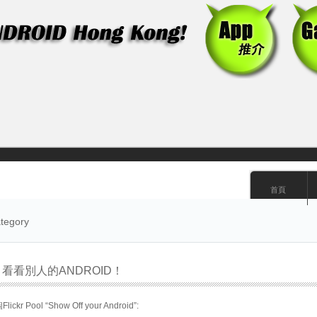
首頁
ategory
roid! 看看別人的ANDROID！
ool “Show Off your Android”: