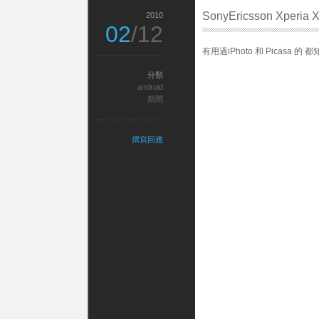
SonyEricsson Xper
2010
02
/12
有用過iPhoto 和 Picas
分類
android
新聞
撰寫回應