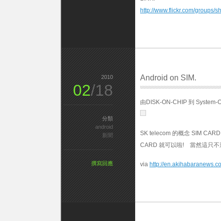
http://www.flickr.com/groups/s
Android on SIM.
2010
02
/18
由DISK-ON-CHIP 到 System-O
分類
android
SK telecom 的概念 SIM 
新聞
CARD 就可以啦! 當然這只
撰寫回應
via
http://en.akihabaranews.c