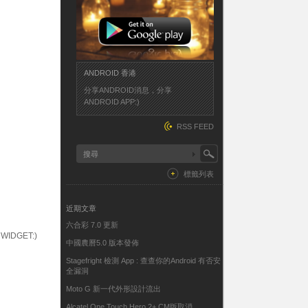
ANDROID 香港
分享ANDROID消息，分享
ANDROID APP:)
RSS FEED
標籤列表
近期文章
六合彩 7.0 更新
DGET:)
中國農曆5.0 版本發佈
Stagefright 檢測 App : 查查你的Android 有否安
全漏洞
Moto G 新一代外形設計流出
Alcatel One Touch Hero 2+ CM版取消