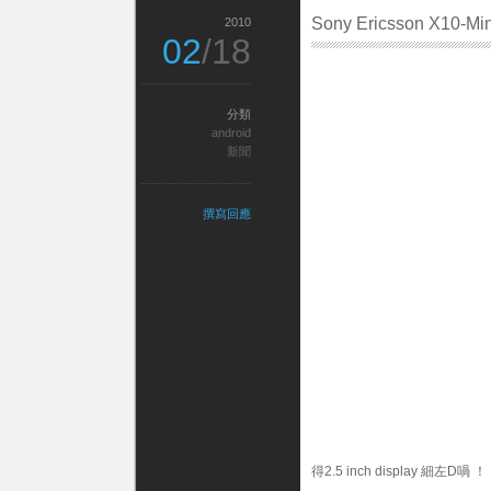
Sony Ericsson X10-Min
2010
02
/18
分類
android
新聞
撰寫回應
得2.5 inch display 細左D喎 ！