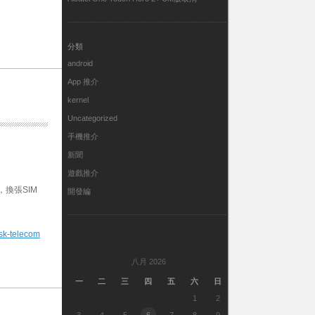
分類
android
App 推介
kernel
Uncategorized
手機推介
新聞
遊戲推介
西，換張SIM
開發編
sk-telecom
八月 2026
一
二
三
四
五
六
日
1
2