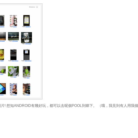
圖片! 想知ANDROID有幾好玩，都可以去呢個POOL到睇下。 （哦，我見到有人用我個WI