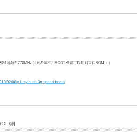
有人把G1超頻至778MHz 我只希望不用ROOT 機都可以用到這個ROM ：）
2010/02/08/g1-mytouch-3g-speed-boost/
DROID網