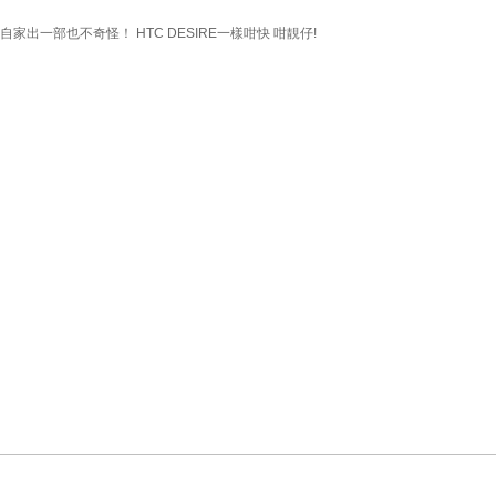
那麼自家出一部也不奇怪！ HTC DESIRE一樣咁快 咁靚仔!