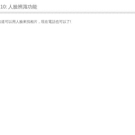
ia X10: 人臉辨識功能
a 的 都知道可以用人臉來找相片，現在電話也可以了!