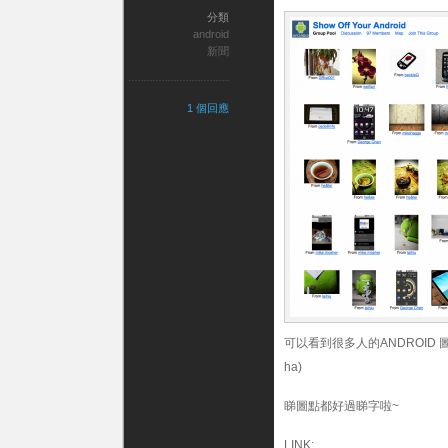
分類
android
新聞
1 個回應
可以看到很多人的ANDROID 
ha)
睇圖點都好過睇字啦~
LINK: