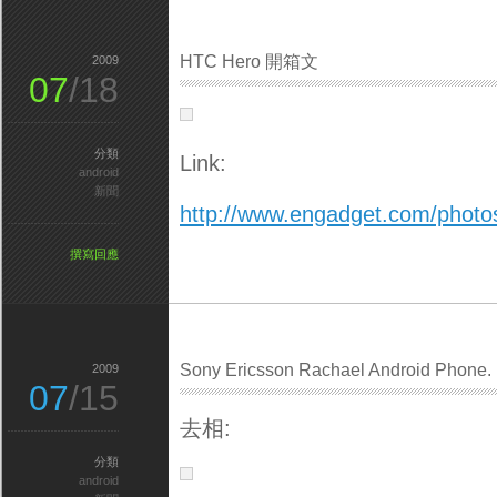
HTC Hero 開箱文
2009
07
/18
分類
Link:
android
新聞
http://www.engadget.com/photos
撰寫回應
Sony Ericsson Rachael Android Phone.
2009
07
/15
去相:
分類
android