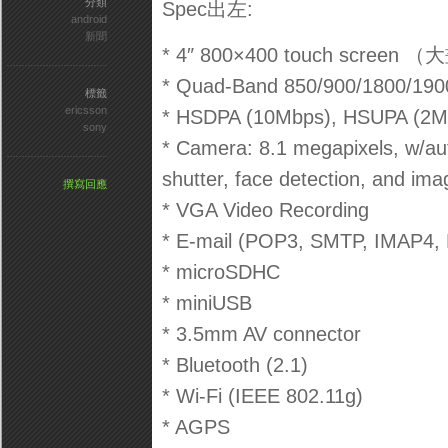
分類
Spec出左:
android
新聞
* 4″ 800×400 touch screen 
* Quad-Band 850/900/1800/190
標籤
ericsson
* HSDPA (10Mbps), HSUPA (2M
sony
* Camera: 8.1 megapixels, w/aut
shutter, face detection, and imag
撰寫回應
* VGA Video Recording
* E-mail (POP3, SMTP, IMAP4,
* microSDHC
* miniUSB
* 3.5mm AV connector
* Bluetooth (2.1)
* Wi-Fi (IEEE 802.11g)
* AGPS