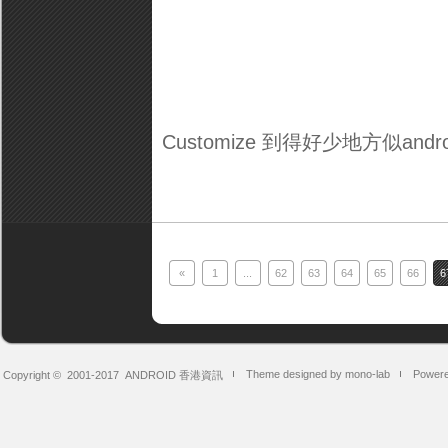
Customize 到得好少地方似andro
«
1
...
62
63
64
65
66
6
Theme designed by mono-lab
Powere
Copyright © 2001-2017
ANDROID 香港資訊