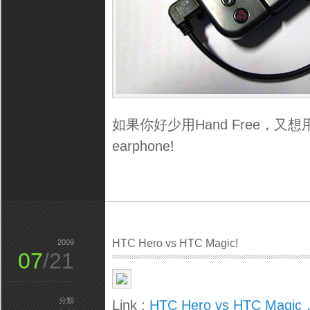
如果你好少用Hand Free，
earphone!
HTC Hero vs HTC Magic!
2009
07
/21
分類
Link :
HTC Hero vs HTC Mag