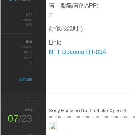
有一點獨有的APP:
分類
android
新聞
好似幾靚咁:)
Link:
標籤
docomo
NTT Docomo HT-03A
ht03a
japan
ntt
撰寫回應
Sony Ericsson Rachael aka Xperia3
2009
07
/23