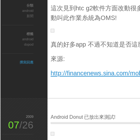
分類
這次見到htc g2軟件方面改動很多
android
新聞
動叫此作業糸統為OMS!
標籤
android
真的好多app 不過不知道是否這
dopod
來源:
撰寫回應
http://financenews.sina.com/mo
Android Donut 已放出來測試!
2009
07
/26