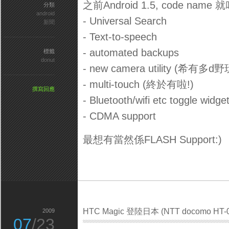
之前Android 1.5, code nam
分類
android
- Universal Search
新聞
- Text-to-speech
- automated backups
標籤
donut
- new camera utility (希有多d野
- multi-touch (終於有啦!)
撰寫回應
- Bluetooth/wifi etc toggle widget
- CDMA support
最想有當然係FLASH Support:)
HTC Magic 登陸日本 (NTT docomo HT-
2009
07
/23