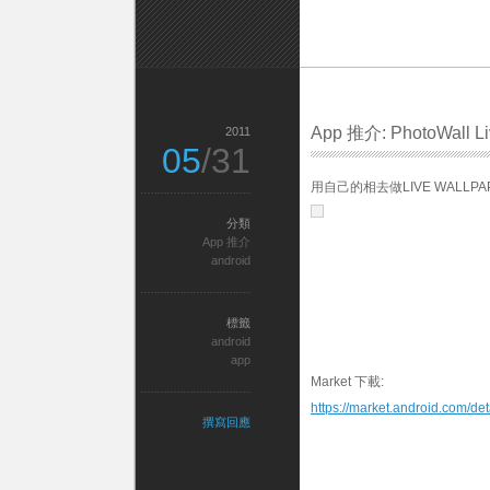
App 推介: PhotoWall Li
2011
05
/31
用自己的相去做LIVE WALLPA
分類
App 推介
android
標籤
android
app
Market 下載:
https://market.android.com/de
撰寫回應