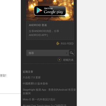
ANDROID 香港
分享ANDROID消息，分享
ANDROID APP:)
RSS FEED
標籤列表
近期文章
便架!
六合彩 7.0 更新
中國農曆5.0 版本發佈
Stagefright 檢測 App : 查查你的Android 有否安
全漏洞
Moto G 新一代外形設計流出
Alcatel One Touch Hero 2+ CM版取消