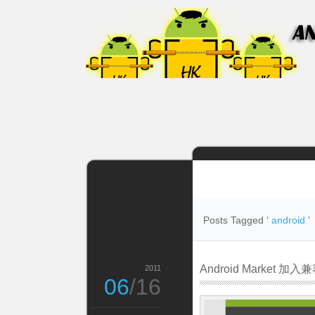
Posts Tagged ‘
android
’
Android Market 加
2011
06
/16