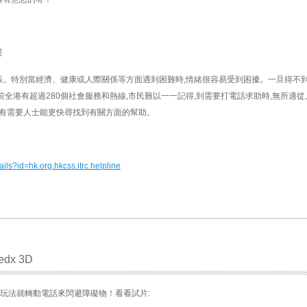
景
。特別當經濟、健康或人際關係等方面遇到困難時,情緒很容易受到困擾。一旦得不到
前全港有超過280個社會服務和熱線,市民難以一一記得,到需要打電話求助時,無所適從
便有需要人士能更快尋找到有關方面的幫助。
ails?id=hk.org.hkcss.itrc.helpline
edx 3D
遊戲，玩法就轉動電話來閃避障礙物！看看試片: