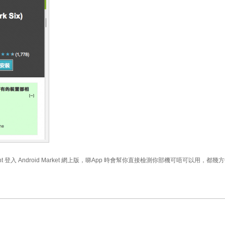
unt 登入 Android Market 網上版，睇App 時會幫你直接檢測你部機可唔可以用，都幾方