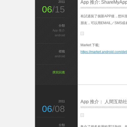
App 推介: ShareMyAp
2011
06
/15
有試過裝了個新APP後，想叫朋
朋友，可以用EMAIL／SMS或者
分類
App 推介
android
Market 下載:
標籤
https://market.android.com/d
android
撰寫回應
App 推介： 人間互助
2011
06
/08
分類
集合了很多有用的電話熱線，