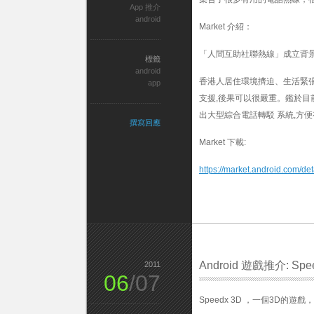
App 推介
android
Market 介紹：
「人間互助社聯熱線」成立背
標籤
android
香港人居住環境擠迫、生活緊張
app
支援,後果可以很嚴重。鑑於目
出大型綜合電話轉駁 系統,方
撰寫回應
Market 下載:
https://market.android.com/det
Android 遊戲推介: Spe
2011
06
/07
Speedx 3D ，一個3D的