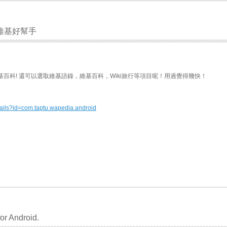
 看維基好幫手
基百科! 還可以選取維基語錄，維基百科，Wiki旅行等項目呢！用過覺得幾快！
tails?id=com.taptu.wapedia.android
or Android.