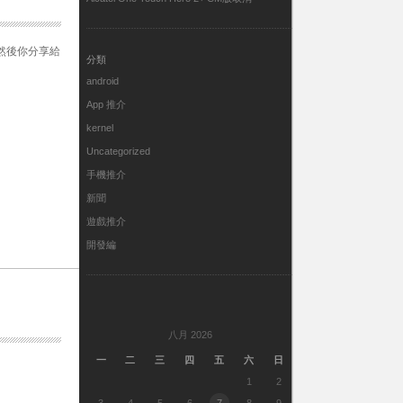
，然後你分享給
分類
android
App 推介
kernel
Uncategorized
手機推介
新聞
遊戲推介
開發編
八月 2026
一
二
三
四
五
六
日
1
2