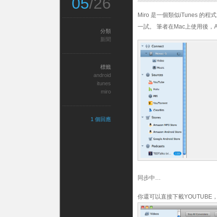
05
/26
Miro 是一個類似iTunes 的
一試。 筆者在Mac上使用後，
分類
新聞
標籤
android
itunes
miro
1 個回應
同步中…
你還可以直接下載YOUTUB