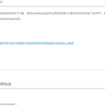
ps
友到MARKET下載，用ShareMyApp就可以幫到你啦! 它會列出你所有裝了的APP
WhatsApp等等。
etails?id=com.mattlary.shareMyApps&feature=search_result
社聯熱線
很有意思的呀！