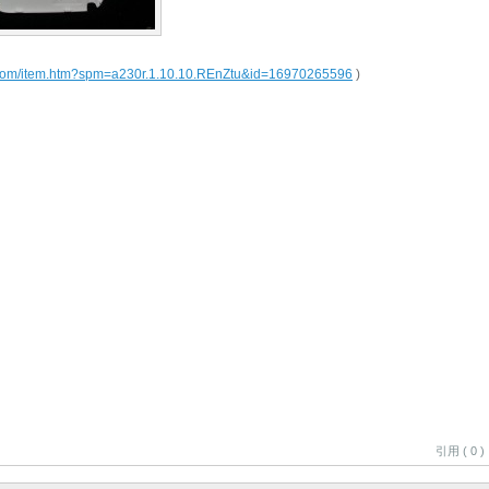
all.com/item.htm?spm=a230r.1.10.10.REnZtu&id=16970265596
)
引用 ( 0 )