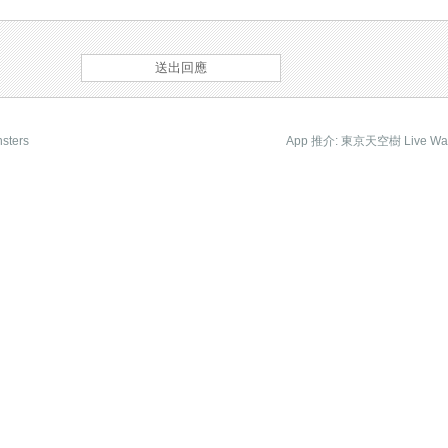
sters
App 推介: 東京天空樹 Live Wal