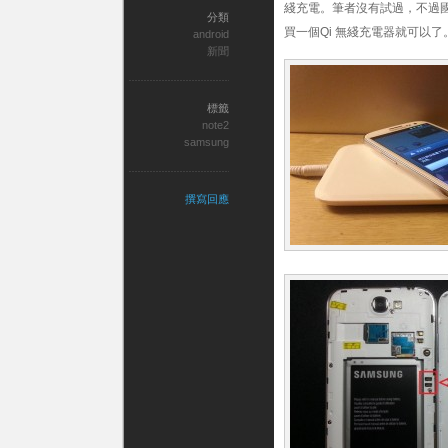
綫充電。筆者沒有試過，不過國內
分類
買一個Qi 無綫充電器就可以了
android
新聞
標籤
note2
samsung
撰寫回應