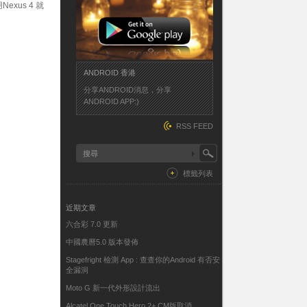
xus 4 就
ANDROID 香港
分享ANDROID消息，分享
ANDROID APP:)
RSS FEED
標籤列表
近期文章
六合彩 7.0 更新
中國農曆5.0 版本發佈
Stagefright 檢測 App : 查查你的Android 有否安
全漏洞
Moto G 新一代外形設計流出
Alcatel One Touch Hero 2+ CM版取消