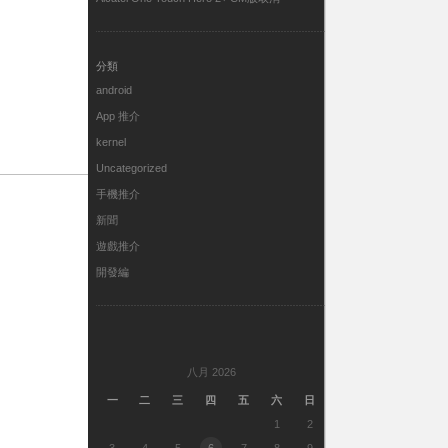
分類
android
App 推介
kernel
Uncategorized
手機推介
新聞
遊戲推介
開發編
八月 2026
一
二
三
四
五
六
日
1
2