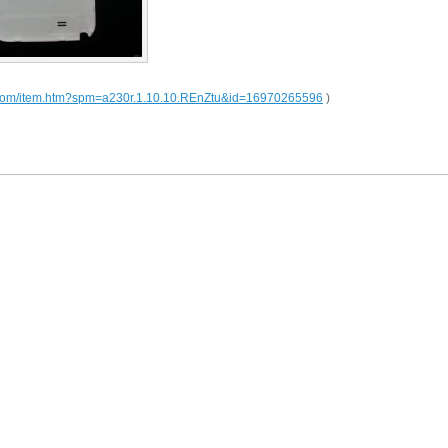
all.com/item.htm?spm=a230r.1.10.10.REnZtu&id=16970265596
)