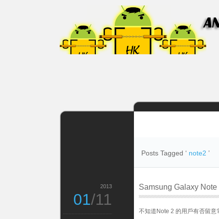
Posts Tagged ‘
note2
’
Samsung Galaxy N
2013
01
/11
不知道Note 2 的用戶有