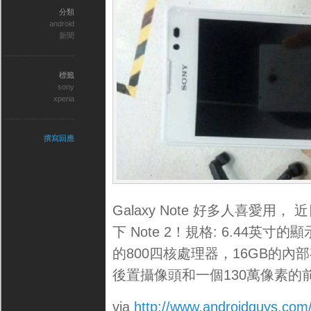
分類
android
新聞
標籤
sony
xperia
撰寫回應
Galaxy Note 好多人喜愛用， 近
下 Note 2！規格: 6.44英寸的顯
的800四核處理器，16GB的內
後置攝像頭和一個130萬像素的
via
http://www.androidguys.com