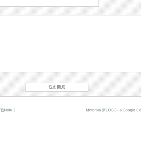
挑戰Note 2
Motorola 新LOGO - a Google C