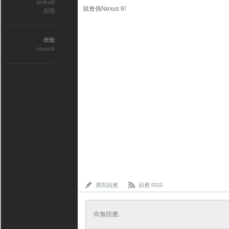
android
就會係Nexus 6!
新聞
標籤
nexus6
撰寫回應
回應 RSS
尚無回應.