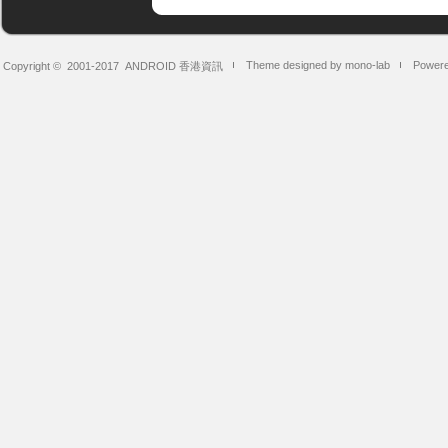
Theme designed by mono-lab
Powere
Copyright © 2001-2017
ANDROID 香港資訊