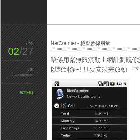
NetCounter - 檢查數據用量
2009
02
/27
唔係用緊無限流動上網計劃既你點樣
以幫到你~! 只要安裝完啟動一下
分類
Uncategorized
撰寫回應