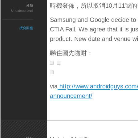
時機發佈，所以取消10月11號
分類
Uncategorized
Samsung and Google decide to 
CTIA Fall. We agree that it is j
撰寫回應
product. New date and venue wil
睇住圖先啦咁：
via
http://www.androidguys.com
announcement/