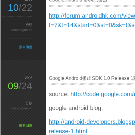
10
/22
http://forum.androidhk.com/view
f=7&t=14&start=0&st=0&sk=t&
分類
Uncategorized
撰寫回應
Google Android推出SDK 1.0 Release 
2008
09
/24
source:
http://code.google.com/
分類
google android blog:
Uncategorized
http://android-developers.blog
撰寫回應
release-1.html