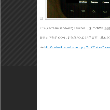
ICS (Icecream sandwich) Laucher ，據RootW
留意右下角的ICON，好似係FOLDER的東西，基本
via
http://rootzwiki.com/content.php?r=221-Ice-Cre