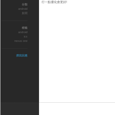
行一點優化會更好!
分類
android
新聞
標籤
android
ics
nexus one
撰寫回應