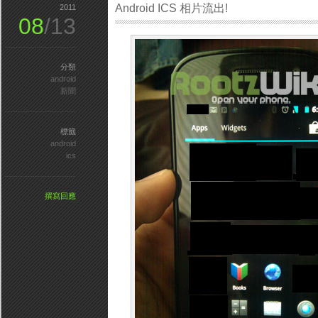
Android ICS 相片流出!
2011
08
/13
分類
android
新聞
標籤
android
ics
撰寫回應