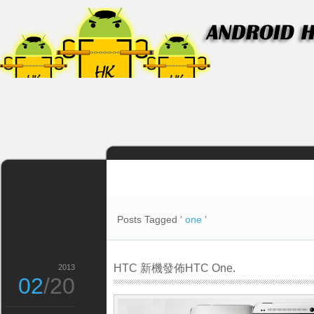
Posts Tagged ‘
one
’
HTC 新機發佈HTC One.
2013
02
/20