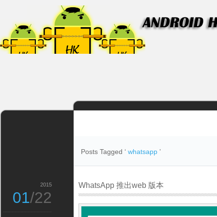
Posts Tagged ‘
whatsapp
’
WhatsApp 推出web 版本
2015
01
/22