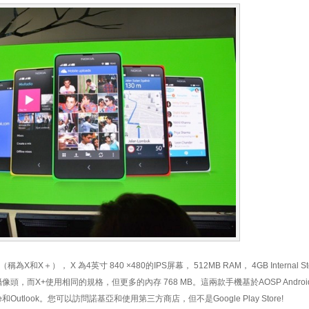
X和X＋）， X 為4英寸 840 ×480的IPS屏幕， 512MB RAM， 4GB Internal Sto
的攝像頭，而X+使用相同的規格，但更多的內存 768 MB。這兩款手機基於AOSP Androi
ype和Outlook。您可以訪問諾基亞和使用第三方商店，但不是Google Play Store!