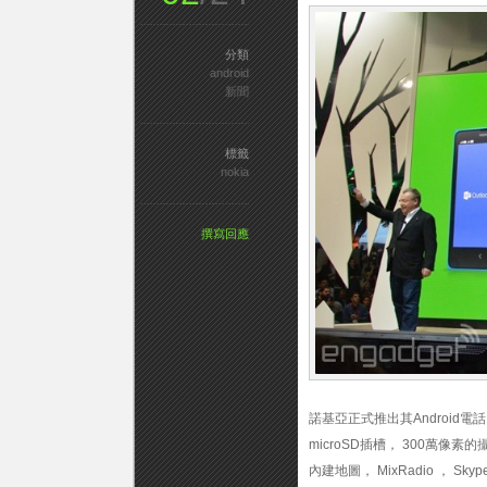
分類
android
新聞
標籤
nokia
撰寫回應
諾基亞正式推出其Android電話（稱為
microSD插槽， 300萬像素
內建地圖， MixRadio ， Sk