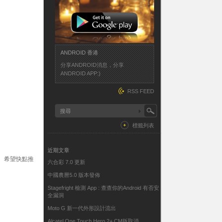
ANDROID 香港
分享ANDROID消息，分享
ANDROID APP:)
RSS FEED
標籤列表
近期文章
sh。希望快點推
六合彩 7.0 更新
中國農曆5.0 版本發佈
Stagefright 檢測 App : 查查你的Android 有否安
全漏洞
Moto G 新一代外形設計流出
Alcatel One Touch Hero 2+ CM版取消