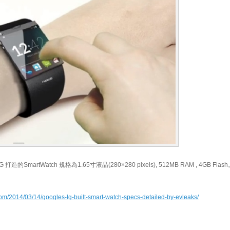
LG 打造的SmartWatch 規格為
1.65
寸液晶(
280×280 pixels),
512MB RAM ,
4GB Fla
com/2014/03/14/googles-lg-built-smart-watch-specs-detailed-by-evleaks/