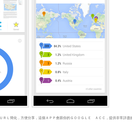
ener 把長的ＵＲＬ簡化，方便分享，這個ＡＰＰ會跟你的ＧＯＯＧＬＥ ＡＣＣ，提供非常詳