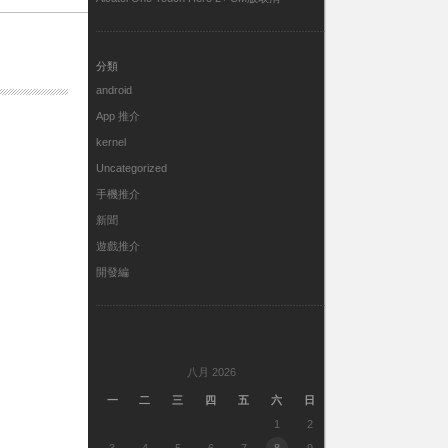
分類
android
App 推介
kernel
Uncategorized
手機推介
新聞
遊戲推介
開發編
八月 2026
一
二
三
四
五
六
日
1
2