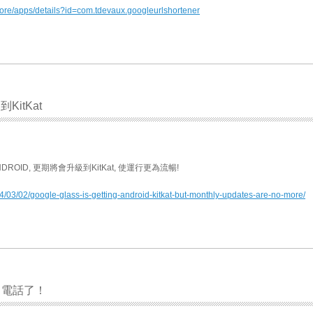
store/apps/details?id=com.tdevaux.googleurlshortener
到KitKat
ANDROID, 更期將會升級到KitKat, 使運行更為流暢!
4/03/02/google-glass-is-getting-android-kitkat-but-monthly-updates-are-no-more/
id 電話了！