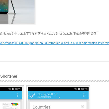
exus 6 中，加上下半年有傳推出Nexus SmartWatch, 不知會否同時公佈！
s/ericmack/2014/03/07/google-could-introduce-a-nexus-6-with-smartwatch-later-this
Shortener