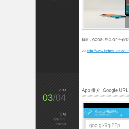
據報，GOOGLE和LG在合作製造N
via
http://www.forbes.com/site
App 推介: Google URL 
2014
03
/04
分類
App 推介
android