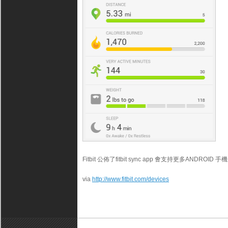
Fitbit 公佈了fitbit sync app 㑹支持更多ANDROID 手機
via
http://www.fitbit.com/devices