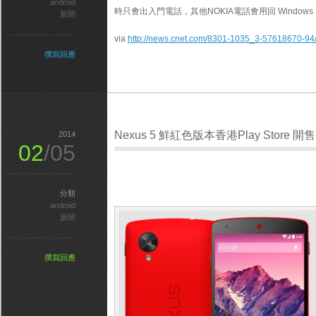
android
時只㑹出入門電話，其他NOKIA電話㑹用回 Windows Mo
新聞
via
http://news.cnet.com/8301-1035_3-57618670-94/
撰寫回應
Nexus 5 鮮紅色版本香港Play Store 開售
2014
02
/05
分類
android
新聞
撰寫回應