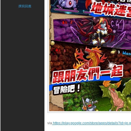
撰寫回應
via
https://play.google.com/store/apps/details?id=j