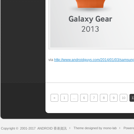
via
http://www.androidguys.com/2014/01/03/samsung-
«
1
...
6
7
8
9
10
1
Theme designed by mono-lab
Powere
Copyright © 2001-2017
ANDROID 香港資訊