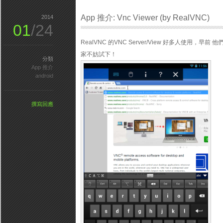
App 推介: Vnc Viewer (by RealVNC)
2014
01
/24
RealVNC 的VNC Server/View 好多人使用，早前 他們的
家不妨試下！
分類
App 推介
android
撰寫回應