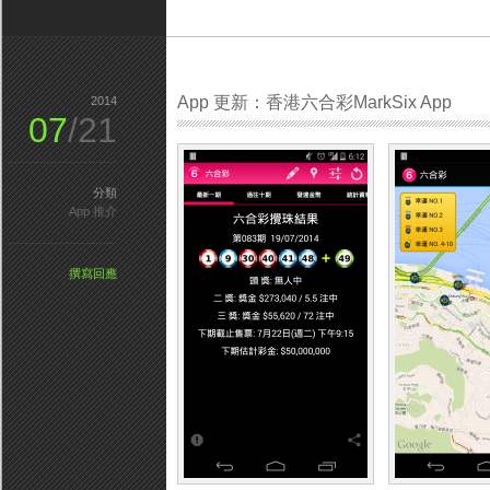
App 更新：香港六合彩MarkSix App
2014
07
/21
分類
App 推介
撰寫回應