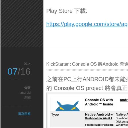
Play Store 下載:
https://play.google.com/store/app
KickStarter : Console OS 將Android
2014
07
/16
之前在PC上行ANDROID都未能把P
的 Console OS project 將㑹
分類
android
新聞
撰寫回應