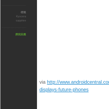
標籤
Kyocera
sapphire
撰寫回應
via
http://www.androidcentral.co
displays-future-phones