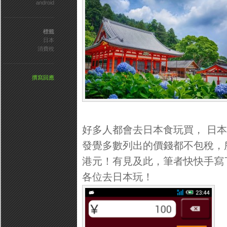
android
標籤
日本
消費稅
撰寫回應
好多人都會去日本食玩買， 日
發覺多數列出的價錢都不包稅，
港元！有見及此，筆者快快手寫了
各位去日本玩！