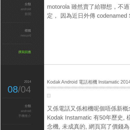
分類
motorola 雖然賣了給聯想，不過
android
新聞
定， 因為近日外傳 codenamed 
標籤
nexus6
撰寫回應
Kodak Android 電話相機 Instamatic 201
2014
08
/04
分類
又係電話又係相機呢個唔係新概念,
android
手機推介
Kodak Instamatic 有50
念機, 未成真的, 網頁寫了價錢為 U