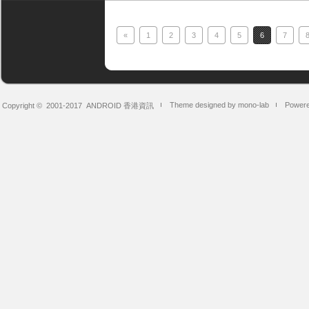
«
1
2
3
4
5
6
7
Theme designed by mono-lab
Powere
Copyright © 2001-2017
ANDROID 香港資訊