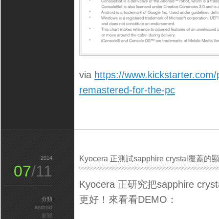
via
https://www.kickstarter.com
remastered-for-the-pc
Kyocera 正測試sapphire crystal覆蓋
2014
07
/11
Kyocera 正研究把sapphire cr
更好！來看看DEMO：
分類
android
新聞